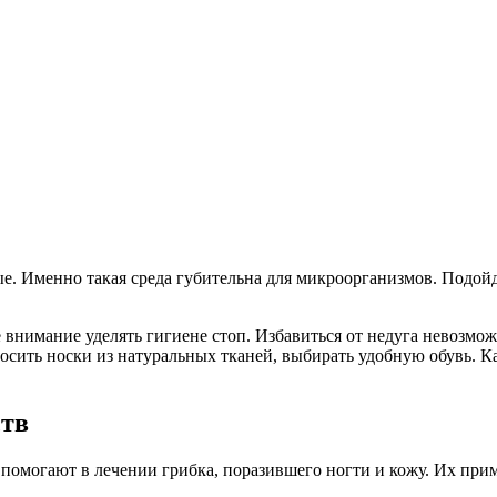
 Именно такая среда губительна для микроорганизмов. Подойде
нимание уделять гигиене стоп. Избавиться от недуга невозможн
сить носки из натуральных тканей, выбирать удобную обувь. Ка
ств
омогают в лечении грибка, поразившего ногти и кожу. Их прим