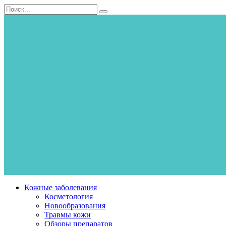
Перейти
Search
к
for:
контенту
Кожные заболевания
Косметология
Новообразования
Травмы кожи
Обзоры препаратов