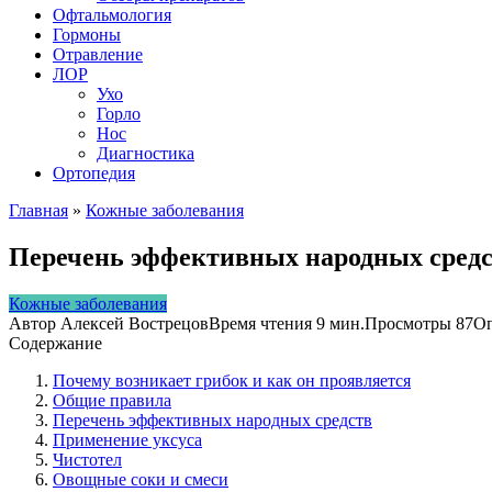
Офтальмология
Гормоны
Отравление
ЛОР
Ухо
Горло
Нос
Диагностика
Ортопедия
Главная
»
Кожные заболевания
Перечень эффективных народных средс
Кожные заболевания
Автор
Алексей Вострецов
Время чтения
9 мин.
Просмотры
87
Оп
Содержание
Почему возникает грибок и как он проявляется
Общие правила
Перечень эффективных народных средств
Применение уксуса
Чистотел
Овощные соки и смеси