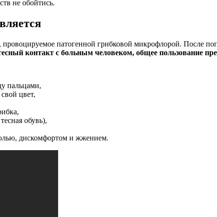
ств не обойтись.
является
, провоцируемое патогенной грибковой микрофлорой. После попа
сный контакт с больным человеком, общее пользование пре
ду пальцами,
свой цвет,
рибка,
тесная обувь),
болью, дискомфортом и жжением.