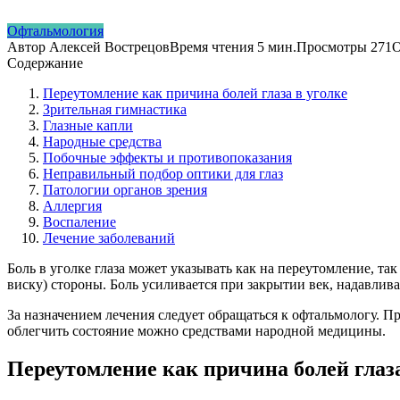
Офтальмология
Автор
Алексей Вострецов
Время чтения
5 мин.
Просмотры
271
О
Содержание
Переутомление как причина болей глаза в уголке
Зрительная гимнастика
Глазные капли
Народные средства
Побочные эффекты и противопоказания
Неправильный подбор оптики для глаз
Патологии органов зрения
Аллергия
Воспаление
Лечение заболеваний
Боль в уголке глаза может указывать как на переутомление, та
виску) стороны. Боль усиливается при закрытии век, надавлив
За назначением лечения следует обращаться к офтальмологу. 
облегчить состояние можно средствами народной медицины.
Переутомление как причина болей глаза