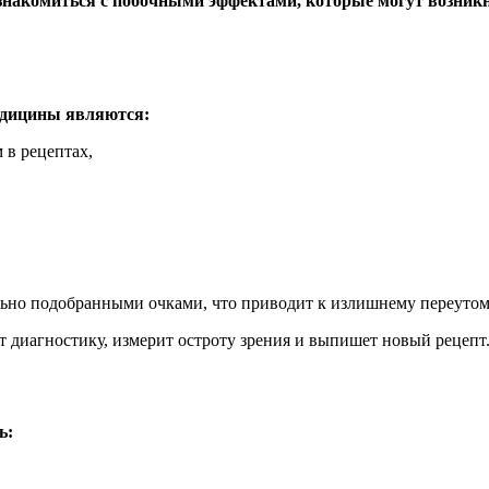
знакомиться с побочными эффектами, которые могут возник
едицины являются:
 в рецептах,
ьно подобранными очками, что приводит к излишнему переуто
т диагностику, измерит остроту зрения и выпишет новый рецепт
ь: