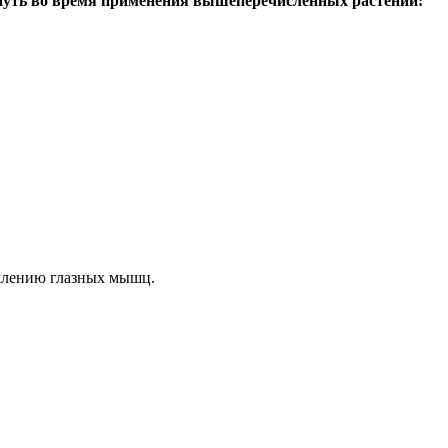
нуть во время применения вышеперечисленных растений:
млению глазных мышц.
.