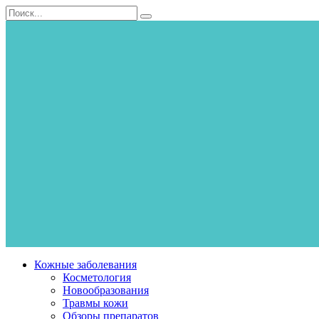
Перейти
Search
к
for:
контенту
Кожные заболевания
Косметология
Новообразования
Травмы кожи
Обзоры препаратов