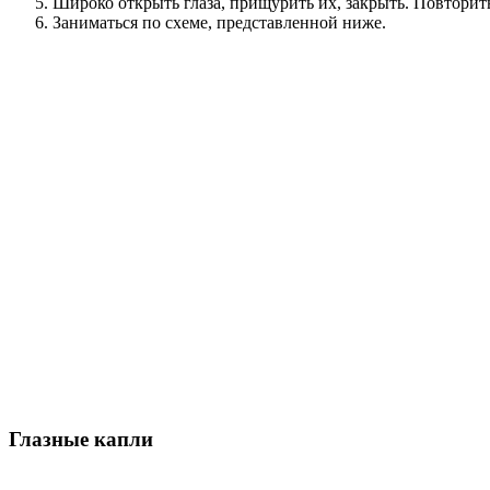
Широко открыть глаза, прищурить их, закрыть. Повторить
Заниматься по схеме, представленной ниже.
Глазные капли