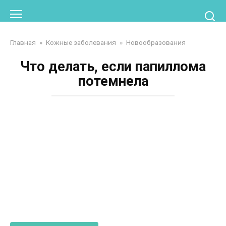
Перейти
к
контенту
Главная
»
Кожные заболевания
»
Новообразования
Что делать, если папиллома
потемнела