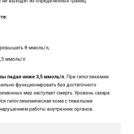
 не выходит из определенных границ.
те:
 превышать 8 ммоль/л,
,5 ммоль/л.
зы падал ниже 3,5 ммоль/л.
При гипогликемии
вильно функционировать без достаточного
ременных мер наступает смерть. Уровень сахара
тся гипогликемическая кома с тяжелыми
нарушением работы внутренних органов.