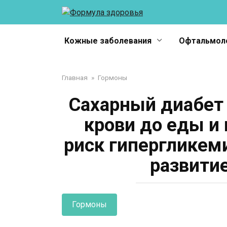
Перейти
к
контенту
Кожные заболевания
Офтальмол
Главная
»
Гормоны
Сахарный диабет 
крови до еды и 
риск гипергликем
развити
Гормоны