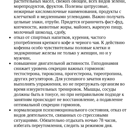
растительных масел, свежих овощей, всех видов зелени,
морепродуктов, фруктов. Полезны цитрусовые,
нежирные кисломолочные наименования, продукты с
клетчаткой и медленными углеводами. Важно получать
цельные злаки, отруби. Придется ограничить фаст-фуд,
копчености, животные жиры, майонез, жареную пищу,
молочный шоколад, сдобу,
отказ от спиртных напитков, курения, частого
употребления крепкого кофе и черного чая. К действию
кофеина особо чувствительны половые клетки и
эндокринные железы не только у женщин, но и у
мужчин,
повышение двигательной активности. Гиподинамия
снижает уровень секреции важных гормонов:
тестостерона, тироксина, прогестерона, тиреотропина,
других регуляторов. Для успешного зачатия нужно
выполнять упражнения, но не перегружать организм во
время изнурительных тренировок. Мышцы, сосуды
должны быть в тонусе, но при неправильном подходе к
занятиям происходит не восстановление, а подавление
оптимальной секреции гормонов,
нормализация психоэмоционального состояния, отказ от
видов деятельности, связанных со стрессовыми
ситуациями. Обязательно отдыхать ночью 78 часов,
избегать переутомления, следить за режимом дня.