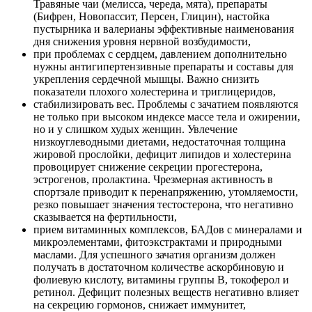
Травяные чаи (мелисса, череда, мята), препараты
(Бифрен, Новопассит, Персен, Глицин), настойка
пустырника и валерианы эффективные наименования
дня снижения уровня нервной возбудимости,
при проблемах с сердцем, давлением дополнительно
нужны антигипертензивные препараты и составы для
укрепления сердечной мышцы. Важно снизить
показатели плохого холестерина и триглицеридов,
стабилизировать вес. Проблемы с зачатием появляются
не только при высоком индексе массе тела и ожирении,
но и у слишком худых женщин. Увлечение
низкоуглеводными диетами, недостаточная толщина
жировой прослойки, дефицит липидов и холестерина
провоцирует снижение секреции прогестерона,
эстрогенов, пролактина. Чрезмерная активность в
спортзале приводит к перенапряжению, утомляемости,
резко повышает значения тестостерона, что негативно
сказывается на фертильности,
прием витаминных комплексов, БАДов с минералами и
микроэлементами, фитоэкстрактами и природными
маслами. Для успешного зачатия организм должен
получать в достаточном количестве аскорбиновую и
фолиевую кислоту, витамины группы В, токоферол и
ретинол. Дефицит полезных веществ негативно влияет
на секрецию гормонов, снижает иммунитет,