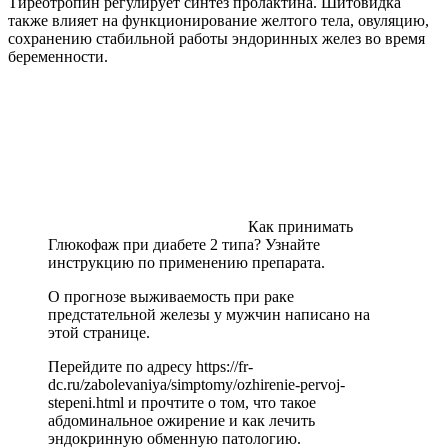
Тиреотропин регулирует синтез пролактина. Шитовидка
также влияет на функционирование желтого тела, овуляцию,
сохранению стабильной работы эндоринных желез во время
беременности.
Как принимать
Глюкофаж при диабете 2 типа? Узнайте
инструкцию по применению препарата.
О прогнозе выживаемость при раке
предстательной железы у мужчин написано на
этой странице.
Перейдите по адресу https://fr-
dc.ru/zabolevaniya/simptomy/ozhirenie-pervoj-
stepeni.html и прочтите о том, что такое
абдоминальное ожирение и как лечить
эндокринную обменную патологию.