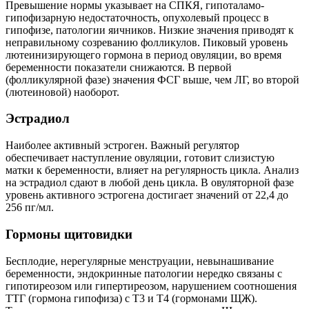
Превышение нормы указывает на СПКЯ, гипоталамо-
гипофизарную недостаточность, опухолевый процесс в
гипофизе, патологии яичников. Низкие значения приводят к
неправильному созреванию фолликулов. Пиковый уровень
лютеинизирующего гормона в период овуляции, во время
беременности показатели снижаются. В первой
(фолликулярной фазе) значения ФСГ выше, чем ЛГ, во второй
(лютеиновой) наоборот.
Эстрадиол
Наиболее активный эстроген. Важный регулятор
обеспечивает наступление овуляции, готовит слизистую
матки к беременности, влияет на регулярность цикла. Анализ
на эстрадиол сдают в любой день цикла. В овуляторной фазе
уровень активного эстрогена достигает значений от 22,4 до
256 пг/мл.
Гормоны щитовидки
Бесплодие, нерегулярные менструации, невынашивание
беременности, эндокринные патологии нередко связаны с
гипотиреозом или гипертиреозом, нарушением соотношения
ТТГ (гормона гипофиза) с Т3 и Т4 (гормонами ЩЖ).