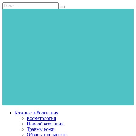
Перейти
Search
к
for:
контенту
Кожные заболевания
Косметология
Новообразования
Травмы кожи
Обзоры препаратов