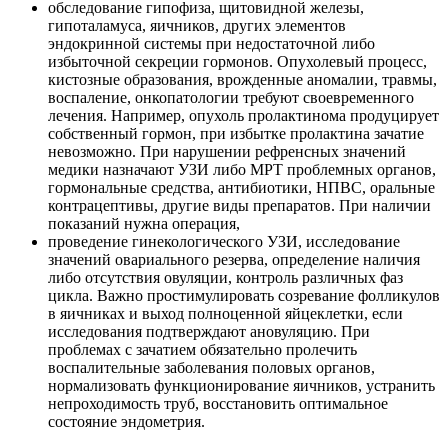
обследование гипофиза, щитовидной железы,
гипоталамуса, яичников, других элементов
эндокринной системы при недостаточной либо
избыточной секреции гормонов. Опухолевый процесс,
кистозные образования, врожденные аномалии, травмы,
воспаление, онкопатологии требуют своевременного
лечения. Например, опухоль пролактинома продуцирует
собственный гормон, при избытке пролактина зачатие
невозможно. При нарушении рефренсных значений
медики назначают УЗИ либо МРТ проблемных органов,
гормональные средства, антибиотики, НПВС, оральные
контрацептивы, другие виды препаратов. При наличии
показаний нужна операция,
проведение гинекологического УЗИ, исследование
значений овариального резерва, определение наличия
либо отсутствия овуляции, контроль различных фаз
цикла. Важно простимулировать созревание фолликулов
в яичниках и выход полноценной яйцеклетки, если
исследования подтверждают ановуляцию. При
проблемах с зачатием обязательно пролечить
воспалительные заболевания половых органов,
нормализовать функционирование яичников, устранить
непроходимость труб, восстановить оптимальное
состояние эндометрия.