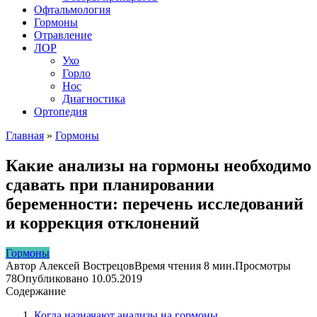
Офтальмология
Гормоны
Отравление
ЛОР
Ухо
Горло
Нос
Диагностика
Ортопедия
Главная
»
Гормоны
Какие анализы на гормоны необходимо
сдавать при планировании
беременности: перечень исследований
и коррекция отклонений
Гормоны
Автор
Алексей Вострецов
Время чтения
8 мин.
Просмотры
78
Опубликовано
10.05.2019
Содержание
Когда назначают анализы на гормоны