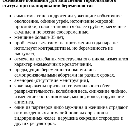
Основные показания для выяснения гормонального
статуса при планировании беременности:
симптомы гиперандрогении у женщин: избыточное
оволосение, обилие угрей, истончение жировой
прослойки, голос становится более грубым, месячные
скудные и не всегда своевременные,
женщине больше 35 лет,
проблемы с зачатием: на протяжении года пара не
использует контрацептивы, но беременность не
наступает,
отмечены колебания менструального цикла, изменился
характер ежемесячных кровотечений,
предыдущие беременности окончились
самопроизвольными абортами на разных сроках,
аменорея (отсутствие менструаций),
ярко выражены признаки гормонального сбоя:
раздражительность, колебания веса, снижение либидо,
изменение состояния кожи, мышц, волос, нарушение
аппетита,
один из партнеров либо мужчина и женщина страдают
от врожденных аномалий половых органов и
эндокринных желез, нарушена секреция стероидов и
других регуляторов.