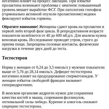
негативно влияет на процесс лактации. При избытке
пролактина возникают проблемы с зачатием: повышенный
уровень мешает выработке ФСГ. При патологиях гипофиза
(гормонально активной опухоли пролактиноме) медики
фиксируют избыток гормона.
Обратите внимание!
Женщины сдают кровь на пролактин в
первой либо второй фазе цикла. В репродуктивном возрасте
показатели колеблются от 40 до 600 мЕд/л. Для анализа нужна
венозная кровь. Исследование проводят утром, строго до
приема пищи. Запрещены половые контакты, физические
нагрузки в течение двух дней до теста.
Тестостерон
Норма у женщин от 0,24 до 3,5 нмоль/л у мужчин показатели
выше от 5,76 до 28,14 нмоль/л. Дефицит тестостерона
негативно влияет на продуцирование сперматозоидов. У
женщин избыток свободной фракции вызывает
гиперандрогению.
В женском организме андроген нужен для сохранения
качества костей и мышц, созревания фолликулов,
оптимальной силы либидо. Курение и алкоголь снижают
секрецию тестостерона.