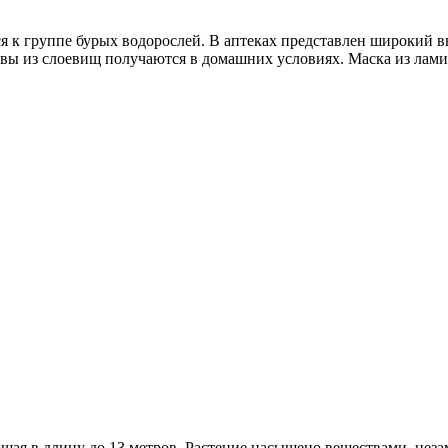
я к группе бурых водорослей. В аптеках представлен широкий в
 из слоевищ получаются в домашних условиях. Маска из ламин
ющая в длину до 13 метров. Растение насыщено веществами, нез