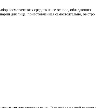
ыбор косметических средств на ее основе, обладающих
арии для лица, приготовленная самостоятельно, быстро
аменимыми для здоровья кожи. В составе морской капусты