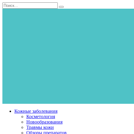
Перейти
Search
к
for:
контенту
Кожные заболевания
Косметология
Новообразования
Травмы кожи
Обзоры препаратов