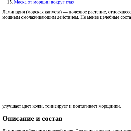
Маска от морщин вокруг глаз
Ламинария (морская капуста) — полезное растение, относящеес
мощным омолаживающим действием. Не менее целебные составы
улучшает цвет кожи, тонизирует и подтягивает морщинки.
Описание и состав
Ламинария обитает в морской воде. Это тонкая лента, достига