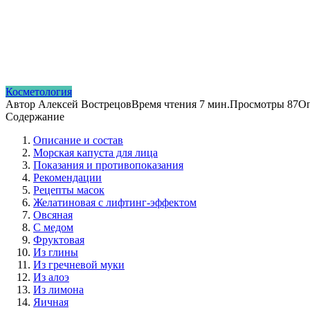
Косметология
Автор
Алексей Вострецов
Время чтения
7 мин.
Просмотры
87
Оп
Содержание
Описание и состав
Морская капуста для лица
Показания и противопоказания
Рекомендации
Рецепты масок
Желатиновая с лифтинг-эффектом
Овсяная
С медом
Фруктовая
Из глины
Из гречневой муки
Из алоэ
Из лимона
Яичная